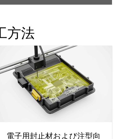
工方法
電子用封止材および注型向