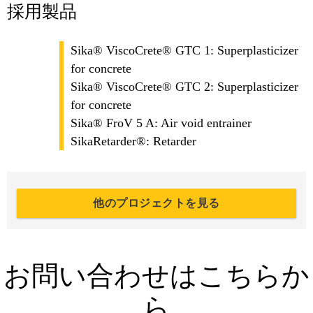
採用製品
Sika® ViscoCrete® GTC 1: Superplasticizer
for concrete
Sika® ViscoCrete® GTC 2: Superplasticizer
for concrete
Sika® FroV 5 A: Air void entrainer
SikaRetarder®: Retarder
他のプロジェクトを見る
お問い合わせはこちらか
ら