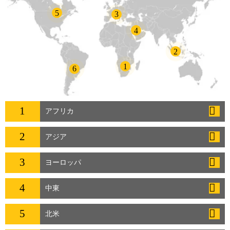
5
3
4
2
1
6
1
アフリカ
2
アジア
3
ヨーロッパ
4
中東
5
北米