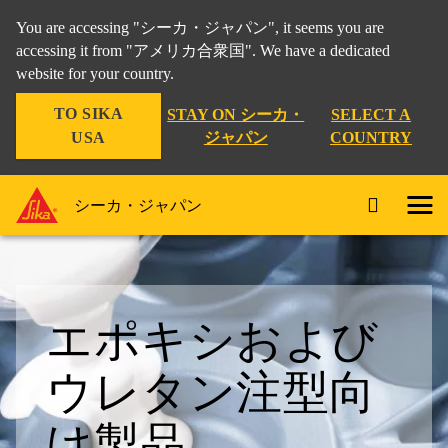
You are accessing "シーカ・ジャパン", it seems you are
accessing it from "アメリカ合衆国". We have a dedicated
website for your country.
TO SIKA
STAY ON シーカ・
SELECT A
USA
ジャパン
COUNTRY
シーカ・ジャパン
エポキシおよび
ウレタン注型向
け製品