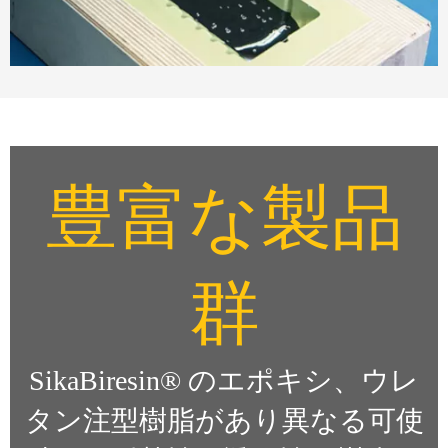
豊富な製品
群
SikaBiresin® のエポキシ、ウレ
タン注型樹脂があり異なる可使