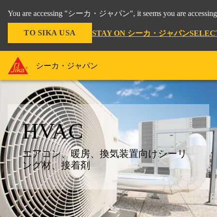
You are accessing "シーカ・ジャパン", it seems you are accessing 
TO SIKA USA
STAY ON シーカ・ジャパン
SELEC
シーカ・ジャパン
HVAC
エアコン、暖房、換気装置向けシーリ
ング材、接着剤