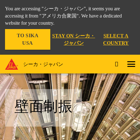
You are accessing "シーカ・ジャパン", it seems you are
accessing it from "アメリカ合衆国". We have a dedicated
website for your country.
TO SIKA
STAY ON シーカ・
SELECT A
USA
ジャパン
COUNTRY
シーカ・ジャパン
壁面制振