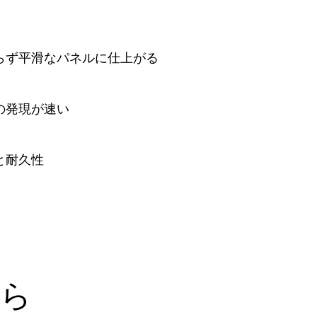
らず平滑なパネルに仕上がる
の発現が速い
と耐久性
から