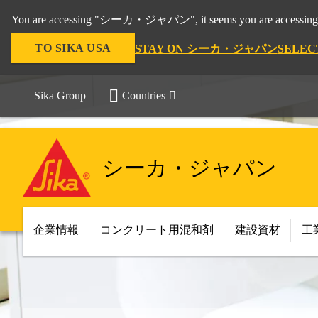
You are accessing "シーカ・ジャパン", it seems you are accessing 
TO SIKA USA
STAY ON シーカ・ジャパン
SELEC
Sika Group
Countries
シーカ・ジャパン
企業情報
コンクリート用混和剤
建設資材
工