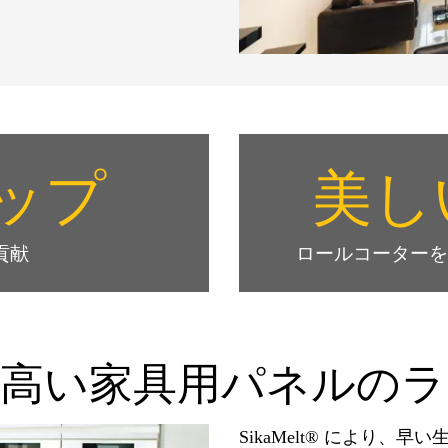
ップ
美し
貢献
ロールコーターを
の高い家具用パネルのラ
SikaMelt® により