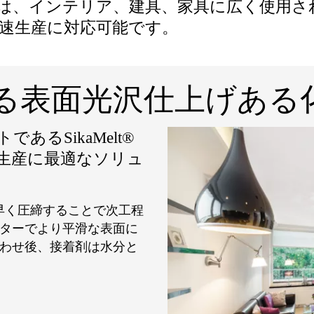
技術は、インテリア、建具、家具に広く使用
速生産に対応可能です。
による表面光沢仕上げあ
るSikaMelt®
生産に最適なソリュ
、素早く圧締することで次工程
ターでより平滑な表面に
わせ後、接着剤は水分と