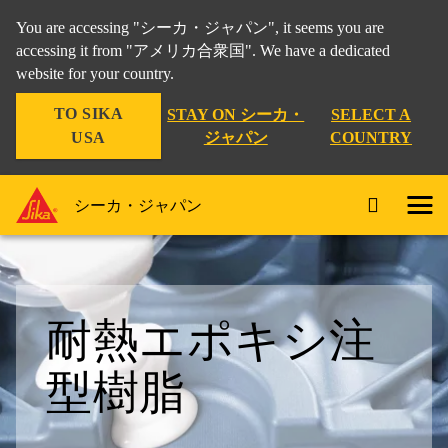
You are accessing "シーカ・ジャパン", it seems you are
accessing it from "アメリカ合衆国". We have a dedicated
website for your country.
TO SIKA
STAY ON シーカ・
SELECT A
USA
ジャパン
COUNTRY
シーカ・ジャパン
耐熱エポキシ注
型樹脂