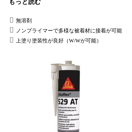
もっと読む
ド）でのシームシーリングに使用されます。ボ
デーショップで⼀般に使⽤される全ての材料、
例えば⾦属⽤プライマー、塗装、⾦属、塗装さ
無溶剤
れたプラスチック、およびプラスチックに良好
ノンプライマーで多様な被着材に接着が可能
に接着します。 塗布された部位は、車体への飛
上塗り塗装性が良好（W/Wが可能）
び石やその他の衝撃に対する耐性が向上しま
す。