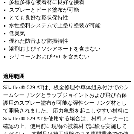
多種多様な被着材に良好な接着
スプレーとビード塗布が可能
とても良好な形状保持性
水性塗料システムで上塗り塗装が可能
低臭気
優れた防音よび防振特性
溶剤およびイソシアネートを含まない
シリコーンおよびPVCを含まない
適用範囲
Sikaflex®-529 ATは、板金修理や車体組み付けでのシ
ームシーリングとラップジョイントおよび飛び石保
護用のスプレー塗布が可能な弾性シーリング材とし
て開発されました。 応力亀裂を起こしやすい材料に
Sikaflex®-529 ATを使用する場合は、材料メーカーに
確認の上、使用前に現物の被着材で試験を実施して
ください。 本製品は施工経験のある専門業者での使