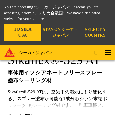
You are accessing "シーカ・ジャパン", it seems you are
accessing it from "アメリカ合衆国". We have a dedicated
website for your country.
シーリング材
Sikaflex®-529 AT
TO SIKA
STAY ON シーカ・
SELECT A
USA
ジャパン
COUNTRY
シーカ・ジャパン
Sikaflex®-529 AT
車体用イソシアネートフリースプレー
塗布シーリング材
Sikaflex®-529 ATは、空気中の湿気により硬化す
る、スプレー塗布が可能な1成分形シラン末端ポ
リマー(STP)シーリング材です。自動車車輛メー
カー工場出荷時のオリジナル形状（面とビー