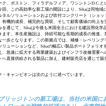
ク、ボストン、フィラデルフィア、ワシントンD.C.
回、この高効率な新工場の開設により、Sikaは同地域
ルタルソリューションおよび吹付コンクリート（ショッ
。有機的成長、補完的な買収、そして顧客価値の向上を
を通じて、Sikaは今後も米国全土における建設用化学
きます。本生産施設は、持続可能な長期的成長の推進、
な一歩となります。この新拠点では、補修・レベリング
リューションなど、Sikaの幅広い製品ポートフォリオ
え、急速に拡大する商業建築およびインフラ改修需要へ
トへ直接供給される製品に加え、建材販売店を通じて販
ク・キャンピオンは次のように述べています。
"ブリッジトンの新工場は、当社の米国に