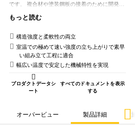
です。 複合材や塗装鋼板の接着のために開発さ
れており 、幅広い温度変化に対して優れた安定
もっと読む
性を⽰します。本接着剤は、速硬化で強度発現
が速いことを特徴としています。また、未硬化
の間は垂れにくい性状を持ち、圧締性にも優れ
構造強度と柔軟性の両立
ています。
室温での極めて速い強度の立ち上がりで素早
い組み立て工程に適合
幅広い温度で安定した機械特性を実現
プロダクトデータシ
すべてのドキュメントを表示
ート
する
オーバービュー
製品詳細