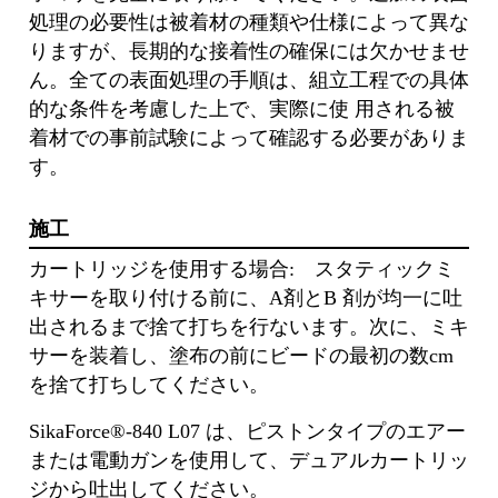
処理の必要性は被着材の種類や仕様によって異な
りますが、⻑期的な接着性の確保には⽋かせませ
ん。全ての表⾯処理の⼿順は、組⽴⼯程での具体
的な条件を考慮した上で、実際に使 ⽤される被
着材での事前試験によって確認する必要がありま
す。
施工
カートリッジを使⽤する場合: スタティックミ
キサーを取り付ける前に、A剤とB 剤が均⼀に吐
出されるまで捨て打ちを⾏ないます。次に、ミキ
サーを装着し、塗布の前にビードの最初の数cm
を捨て打ちしてください。
SikaForce®-840 L07 は、ピストンタイプのエアー
または電動ガンを使⽤して、デュアルカートリッ
ジから吐出してください。