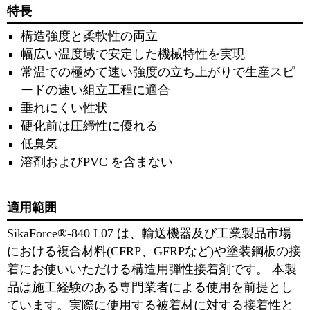
特長
構造強度と柔軟性の両⽴
幅広い温度域で安定した機械特性を実現
常温での極めて速い強度の立ち上がりで生産スピ
ードの速い組立工程に適合
垂れにくい性状
硬化前は圧締性に優れる
低臭気
溶剤およびPVC を含まない
適用範囲
SikaForce®-840 L07 は、輸送機器及び⼯業製品市場
における複合材料(CFRP、GFRPなど)や塗装鋼板の接
着にお使いいただける構造⽤弾性接着剤です。 本製
品は施⼯経験のある専⾨業者による使⽤を前提とし
ています。実際に使⽤する被着材に対する接着性と