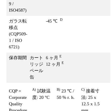
9 /
ISO4587)
D
ガラス転
-45 ℃
移点
(CQP509-
1 / ISO
6721)
E
保存期間
カート
6 ヶ月
E
リッジ
12 ヶ月
ペール
缶
A)
B)
C)
CQP =
試験温
23 ℃ /
接着寸
Corporate
度: 20 °C
50 % r. h.
法: 25 x
Quality
12.5 x 1.5
Procedure
mm