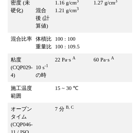
3
3
密度 (未
1.16 g/cm
1.27 g/cm
3
硬化)
混合
1.21 g/cm
後 (計
算値)
混合比率
体積比
100 : 100
重量比
100 : 109.5
A
A
粘度
22 Pa·s
60 Pa·s
-1
(CQP029-
10 s
4)
の時
施工温度
15 ~ 30 ℃
範囲
B, C
オープン
7 分
タイム
(CQP046-
11 / ISO