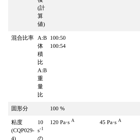
(計
算
値)
混合比率
A:B
100:50
体
100:54
積
比
A:B
重
量
比
固形分
100 %
A
A
粘度
10
120 Pa·s
45 Pa·s
-1
(CQP029-
s
4)
の