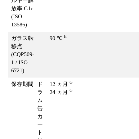
ルギー解
放率 G1c
(ISO
13586)
E
ガラス転
90 ℃
移点
(CQP509-
1 / ISO
6721)
G
保存期間
ド
12 ヵ月
G
ラ
24 ヵ月
ム
缶
カ
ー
ト