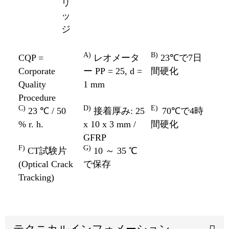
リ
ッ
ジ
A)
B)
CQP =
レオメータ
23℃で7日
Corporate
ー PP = 25, d =
間硬化
Quality
1 mm
Procedure
C)
D)
E)
23 ℃ / 50
接着厚み: 25
70℃で4時
% r. h.
x 10 x 3 mm /
間硬化
GFRP
F)
G)
CT試験片
10 ～ 35 ℃
(Optical Crack
で保存
Tracking)
テクニカルインフォメーション