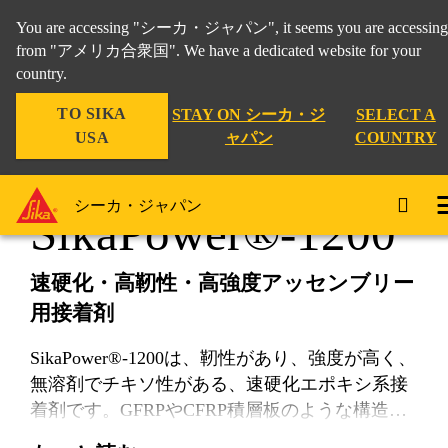
You are accessing "シーカ・ジャパン", it seems you are accessing 
from "アメリカ合衆国". We have a dedicated website for your
country.
工業製品
...
SikaPower®-1200
TO SIKA
STAY ON シーカ・ジ
SELECT A
USA
ャパン
COUNTRY
シーカ・ジャパン
SikaPower®-1200
速硬化・⾼靭性・⾼強度アッセンブリー
⽤接着剤
SikaPower®-1200は、靭性があり、強度が高く、
無溶剤でチキソ性がある、速硬化エポキシ系接
着剤です。GFRPやCFRP積層板のような構造用
複合材料、および金属面への速硬化アッセンブ