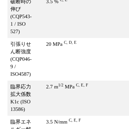
破断時の
3.5 %
伸び
(CQP543-
1 / ISO
527)
C, D, E
引張りせ
20 MPa
ん断強度
(CQP046-
9 /
ISO4587)
1/2
C, E, F
臨界応力
2.7 m
MPa
拡大係数
K1c (ISO
13586)
C, E, F
臨界エネ
3.5 N/mm