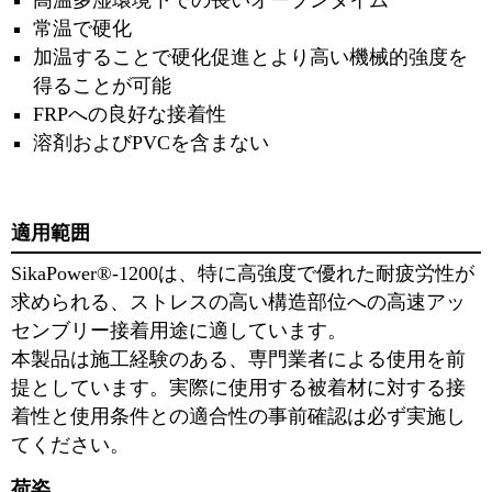
⾼温多湿環境下での⻑いオープンタイム
常温で硬化
加温することで硬化促進とより⾼い機械的強度を
得ることが可能
FRPへの良好な接着性
溶剤およびPVCを含まない
適用範囲
SikaPower®-1200は、特に⾼強度で優れた耐疲労性が
求められる、ストレスの⾼い構造部位への⾼速アッ
センブリー接着⽤途に適しています。
本製品は施⼯経験のある、専⾨業者による使⽤を前
提としています。実際に使⽤する被着材に対する接
着性と使⽤条件との適合性の事前確認は必ず実施し
てください。
荷姿