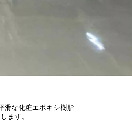
品性の平滑な化粧エポキシ樹脂
供します。