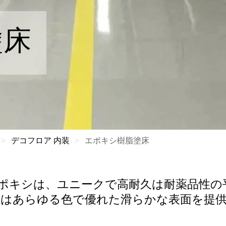
塗床
デコフロア 内装
エポキシ樹脂塗床
ne Deco エポキシは、ユニークで高耐久は耐薬
はあらゆる色で優れた滑らかな表面を提