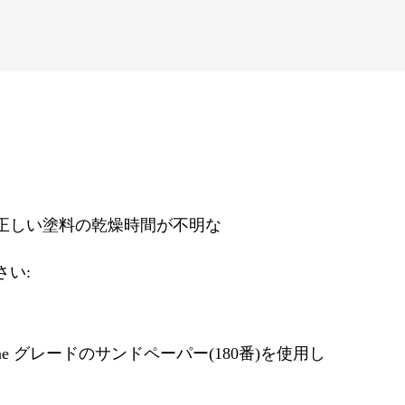
正しい塗料の乾燥時間が不明な
い:
 またはvery fine グレードのサンドペーパー(180番)を使用し