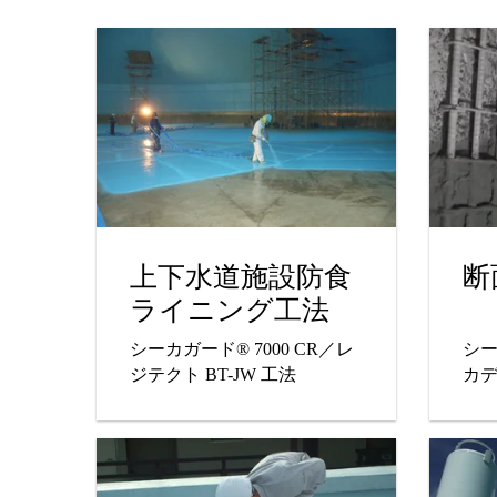
上下水道施設防食
断
ライニング工法
シーカガード® 7000 CR／レ
シ
ジテクト BT-JW 工法
カデ