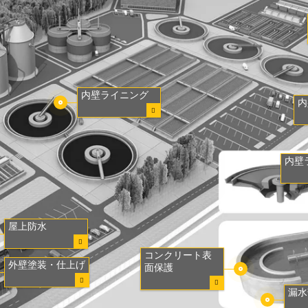
内壁ライニング
内
内壁
屋上防水
コンクリート表
外壁塗装・仕上げ
面保護
漏水