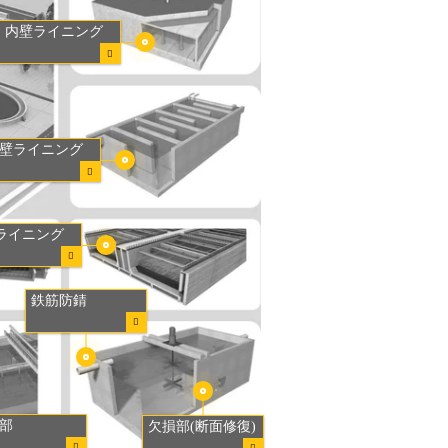
内壁ライニング
壁ライニング
ライニング
鉄筋防錆
部
欠損部(断面修復)