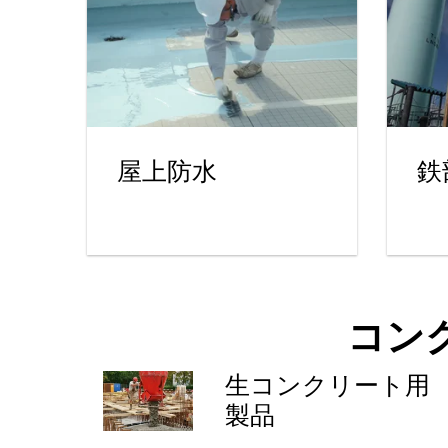
屋上防水
鉄
コン
生コンクリート用
製品