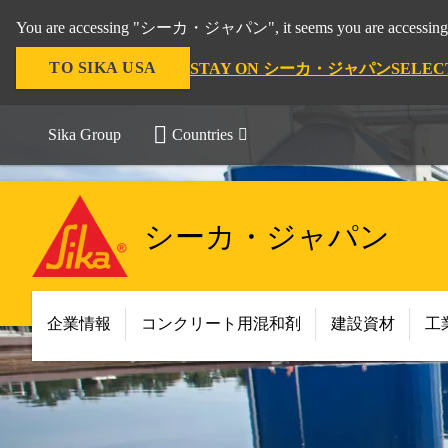
You are accessing "シーカ・ジャパン", it seems you are accessing 
TO SIKA USA
STAY ON シーカ・ジャパン
SELEC
Sika Group
Countries
シーカ・ジャパン
企業情報
コンクリート用混和剤
建設資材
工