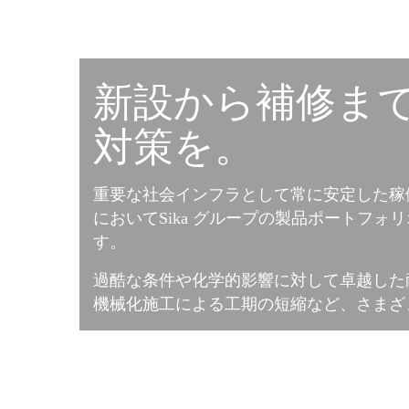
新設から補修ま
対策を。
重要な社会インフラとして常に安定した稼
においてSika グループの製品ポートフ
す。
過酷な条件や化学的影響に対して卓越した
機械化施工による工期の短縮など、さまざ