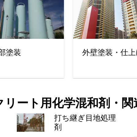
部塗装
外壁塗装・仕上
クリート用化学混和剤・関
打ち継ぎ目地処理
剤