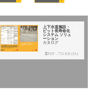
上下水道施設・
ピット長寿命化
システム ソリュ
ーション
カタログ
PDF - 753 KB (JA)