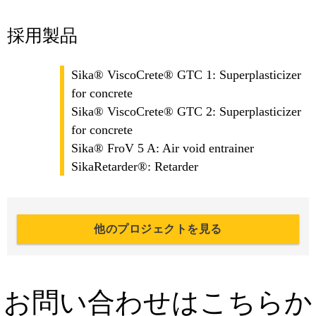
採用製品
Sika® ViscoCrete® GTC 1: Superplasticizer
for concrete
Sika® ViscoCrete® GTC 2: Superplasticizer
for concrete
Sika® FroV 5 A: Air void entrainer
SikaRetarder®: Retarder
他のプロジェクトを見る
お問い合わせはこちらか