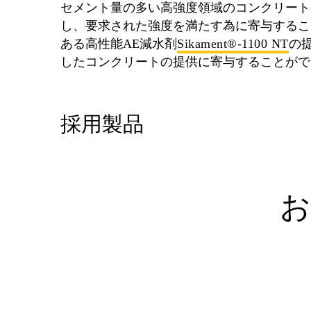
セメント量の多い高強度領域のコンクリート
し、要求された強度を満たす為に寄与すること
ある高性能AE減水剤
Sikament®-1100 NT
の
したコンクリートの提供に寄与することがで
採用製品
お