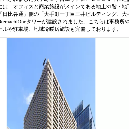
は、オフィスと商業施設がメインである地上31階・地下
「日比谷通」側の「大手町一丁目三井ビルディング、大
のOtemachiOneタワーが建設されました。こちらは事
ールや駐車場、地域冷暖房施設も完備しております。