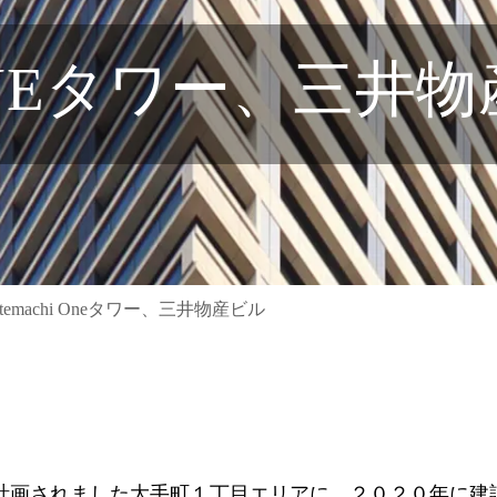
 ONEタワー、三井
temachi Oneタワー、三井物産ビル
計画されました大手町１丁目エリアに、２０２０年に建