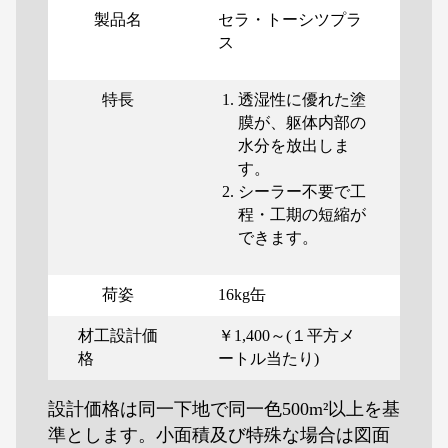
製品名
セラ・トーシツプラ
ス
特長
透湿性に優れた塗
膜が、躯体内部の
水分を放出しま
す。
シーラー不要で工
程・工期の短縮が
できます。
荷姿
16kg缶
材工設計価
￥1,400～(１平方メ
格
ートル当たり)
設計価格は同一下地で同一色500m²以上を基
準とします。小面積及び特殊な場合は図面