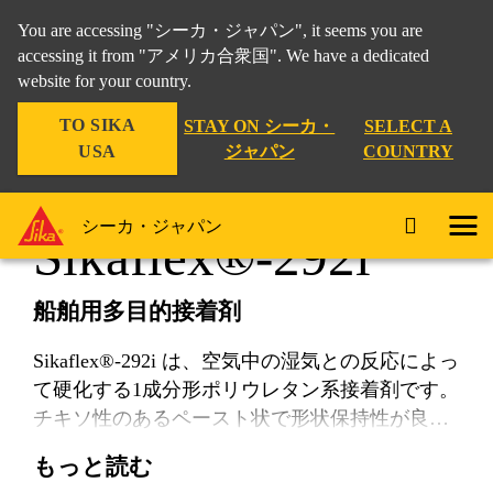
You are accessing "シーカ・ジャパン", it seems you are
accessing it from "アメリカ合衆国". We have a dedicated
website for your country.
工業製品
...
Sikaflex®-292i
TO SIKA
STAY ON シーカ・
SELECT A
USA
ジャパン
COUNTRY
シーカ・ジャパン
Sikaflex®-292i
船舶⽤多⽬的接着剤
Sikaflex®-292i は、空気中の湿気との反応によっ
て硬化する1成分形ポリウレタン系接着剤です。
チキソ性のあるペースト状で形状保持性が良
く、硬化後は⾮常に優れた接着性と良好な機械
もっと読む
的強度を発揮します。 Sikaflex®-292i は、国際