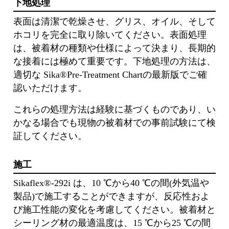
下地処理
表⾯は清潔で乾燥させ、グリス、オイル、そして
ホコリを完全に取り除いてください。表⾯処理
は、被着材の種類や仕様によって決まり、⻑期的
な接着には極めて重要です。下地処理の⽅法は、
適切な Sika®Pre-Treatment Chartの最新版でご確
認いただけます。
これらの処理⽅法は経験に基づくものであり、い
かなる場合でも現物の被着材での事前試験にて検
証してください。
施工
Sikaflex®-292i は、10 ℃から40 ℃の間(外気温や
製品)で施⼯することができますが、反応性およ
び施⼯性能の変化を考慮してください。被着材と
シーリング材の最適温度は、15 ℃から25 ℃の間