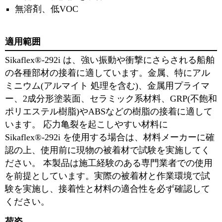
無溶剤、低VOC
適用範囲
Sikaflex®-292i は、強い振動や衝撃にさらされる船舶
の各種部材の接着に適しています。⾦属、特にアル
ミニウム(アルマイト 処理を含む)、⾦属⽤プライマ
ー、2成分形塗装⾯、セラミック系材料、GRP(不飽和
ポリエステル樹脂)やABSなどの樹脂の接着に適して
います。 応⼒⻲裂を起こしやすい材料に
Sikaflex®-292i を使⽤する場合は、材料メーカーに確
認の上、使⽤前に現物の被着材で試験を実施してく
ださい。 本製品は施⼯経験のある専⾨業者での使⽤
を前提としています。実際の被着材と作業環境で試
験を実施し、接着性と材料の適合性を必ず確認して
ください。
荷姿