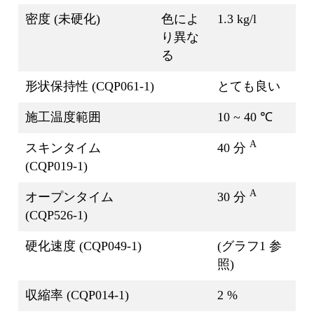
密度 (未硬化)
色によ
1.3 kg/l
り異な
る
形状保持性 (CQP061-1)
とても良い
施工温度範囲
10 ~ 40 ℃
A
スキンタイム
40 分
(CQP019-1)
A
オープンタイム
30 分
(CQP526-1)
硬化速度 (CQP049-1)
(グラフ1 参
照)
収縮率 (CQP014-1)
2 %