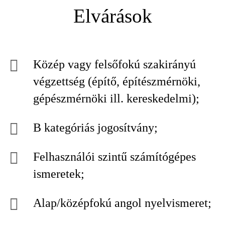
Elvárások
Közép vagy felsőfokú szakirányú
végzettség (építő, építészmérnöki,
gépészmérnöki ill. kereskedelmi);
B kategóriás jogosítvány;
Felhasználói szintű számítógépes
ismeretek;
Alap/középfokú angol nyelvismeret;