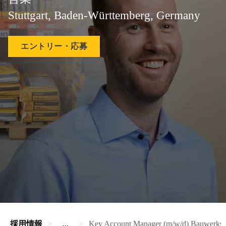
Stuttgart, Baden-Württemberg, Germany
エントリー・応募
採用情報
...
Key Account Manager (m/w/d) Bauwerksab