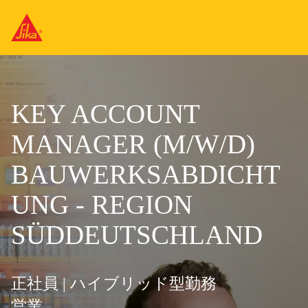
KEY ACCOUNT
MANAGER (M/W/D)
BAUWERKSABDICHT
UNG - REGION
SÜDDEUTSCHLAND
正社員 | ハイブリッド型勤務
営業